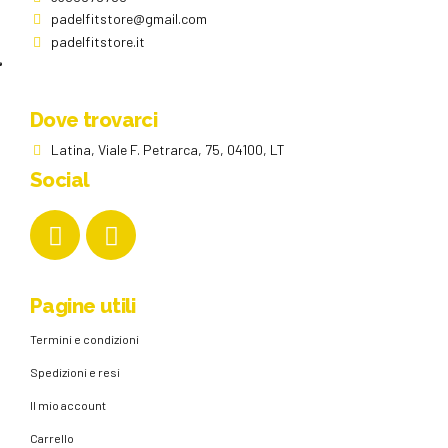
prodotto
padelfitstore@gmail.com
padelfitstore.it
Dove trovarci
Latina, Viale F. Petrarca, 75, 04100, LT
Social
Pagine utili
Termini e condizioni
Spedizioni e resi
Il mio account
Carrello