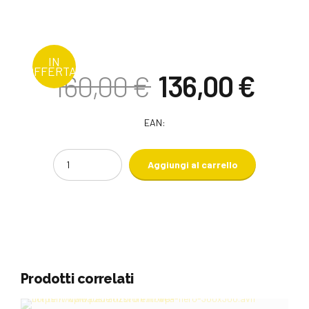
IN
OFFERTA!
Il
Il
160,00
€
136,00
€
prezzo
prez
originale
attu
era:
è:
EAN:
160,00 €.
136,
Quantity
Aggiungi al carrello
Prodotti correlati