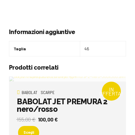
Informazioni aggiuntive
Taglia
46
Prodotti correlati
IN
BABOLAT
SCARPE
OFFERTA!
BABOLAT JET PREMURA 2
nero/rosso
Il
Il
155,00
€
100,00
€
prezzo
prezzo
Questo
originale
attuale
prodotto
Scegli