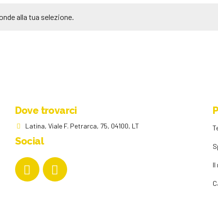
nde alla tua selezione.
Dove trovarci
P
Latina, Viale F. Petrarca, 75, 04100, LT
T
Social
S
I
C