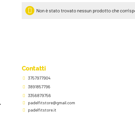
Non è stato trovato nessun prodotto che corrispo
Contatti
3757977904
3891857796
3356879756
padelfitstore@gmail.com
padelfitstore.it