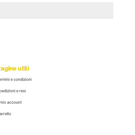
agine utili
ermini e condizioni
pedizioni e resi
l mio account
arrello