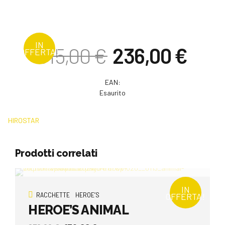
IN
Il
Il
315,00
€
236,00
€
OFFERTA!
prezzo
pre
originale
attu
era:
è:
EAN:
315,00 €.
236,
Esaurito
HIROSTAR
Prodotti correlati
IN
RACCHETTE
HEROE’S
OFFERTA!
HEROE’S ANIMAL