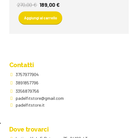
Il
Il
270,00
€
189,00
€
prezzo
prezzo
originale
attuale
Aggiungi al carrello
era:
è:
270,00 €.
189,00 €.
Contatti
3757977904
3891857796
3356879756
padelfitstore@gmail.com
padelfitstore.it
Dove trovarci