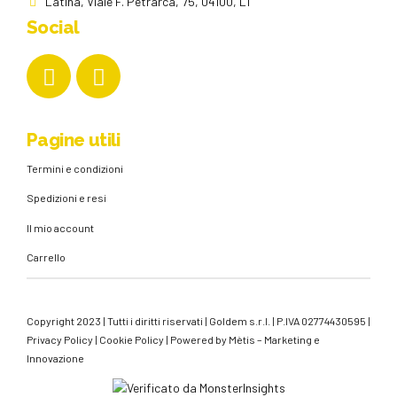
Latina, Viale F. Petrarca, 75, 04100, LT
Social
Pagine utili
Termini e condizioni
Spedizioni e resi
Il mio account
Carrello
Copyright 2023 | Tutti i diritti riservati | Goldem s.r.l. | P.IVA 02774430595 |
Privacy Policy
|
Cookie Policy
| Powered by
Mètis – Marketing e
Innovazione