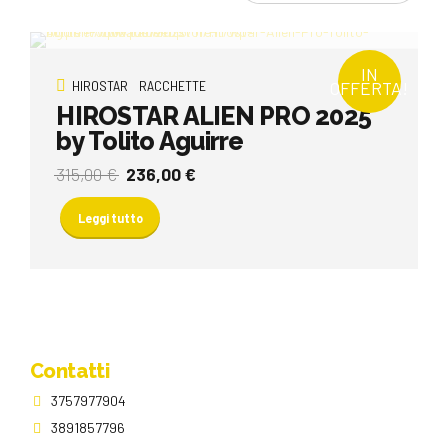
IN
HIROSTAR
RACCHETTE
OFFERTA!
HIROSTAR ALIEN PRO 2025
by Tolito Aguirre
Il
Il
315,00
€
236,00
€
prezzo
prezzo
originale
attuale
Leggi tutto
era:
è:
315,00 €.
236,00 €.
Contatti
3757977904
3891857796