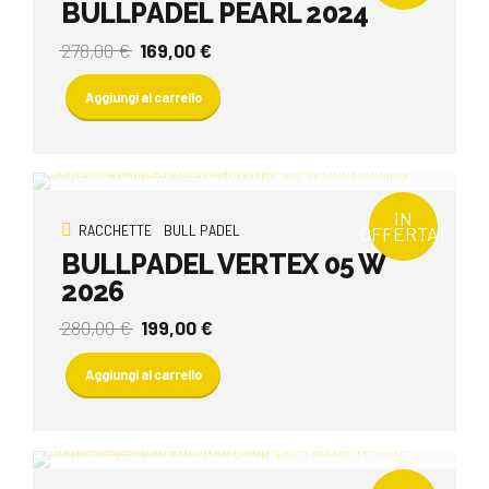
BULLPADEL PEARL 2024
Il
Il
278,00
€
169,00
€
prezzo
prezzo
originale
attuale
Aggiungi al carrello
era:
è:
278,00 €.
169,00 €.
IN
RACCHETTE
BULL PADEL
OFFERTA!
BULLPADEL VERTEX 05 W
2026
Il
Il
280,00
€
199,00
€
prezzo
prezzo
originale
attuale
Aggiungi al carrello
era:
è:
280,00 €.
199,00 €.