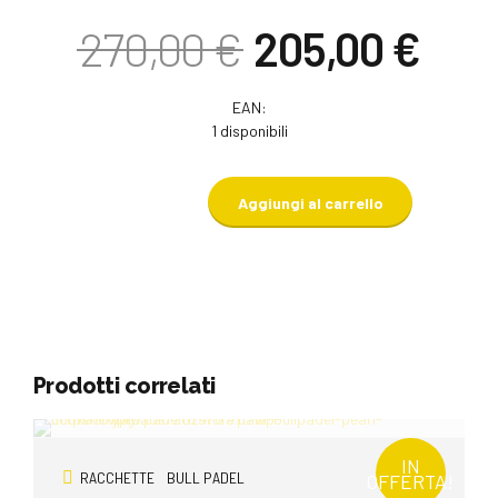
Il
Il
270,00
€
205,00
€
prezzo
pre
originale
attu
era:
è:
EAN:
270,00 €.
205,
1 disponibili
Aggiungi al carrello
Prodotti correlati
IN
RACCHETTE
BULL PADEL
OFFERTA!