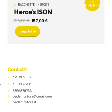
IN
RACCHETTE
HEROE’S
OFFERTA!
Heroe’s ISON
Il
Il
315,00
€
157,00
€
prezzo
prezzo
originale
attuale
Leggi tutto
era:
è:
315,00 €.
157,00 €.
Contatti
3757977904
3891857796
3356879756
padelfitstore@gmail.com
padelfitstore.it