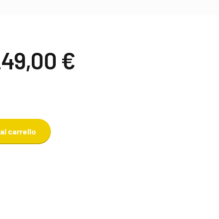
Il
249,00
€
rezzo
prezzo
riginale
attuale
ra:
è:
90,00 €.
249,00 €.
al carrello