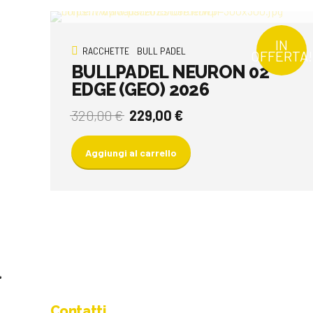
IN
RACCHETTE
BULL PADEL
OFFERTA!
BULLPADEL NEURON 02
EDGE (GEO) 2026
Il
Il
320,00
€
229,00
€
prezzo
prezzo
originale
attuale
Aggiungi al carrello
era:
è:
320,00 €.
229,00 €.
Contatti