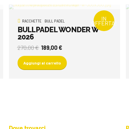
IN
RACCHETTE
BULL PADEL
OFFERTA!
BULLPADEL WONDER W
2026
Il
Il
270,00
€
189,00
€
prezzo
prezzo
originale
attuale
Aggiungi al carrello
era:
è:
270,00 €.
189,00 €.
Dove trovarci
P