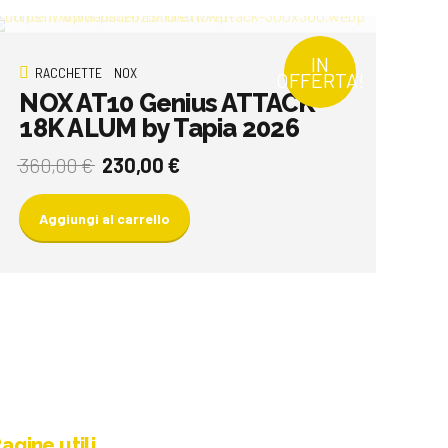
IN
RACCHETTE
NOX
OFFERTA!
NOX AT10 Genius ATTACK
18K ALUM by Tapia 2026
Il
Il
360,00
€
230,00
€
prezzo
prezzo
originale
attuale
Aggiungi al carrello
era:
è:
360,00 €.
230,00 €.
agine utili