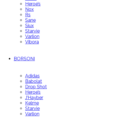
Heroe’s
Nox
Rs
Sane
Siux
Starvie
Varlion
Vibora
BORSONI
Adidas
Babolat
Drop Shot
Heroe’s
J’Hayber
Kelme
Starvie
Varlion