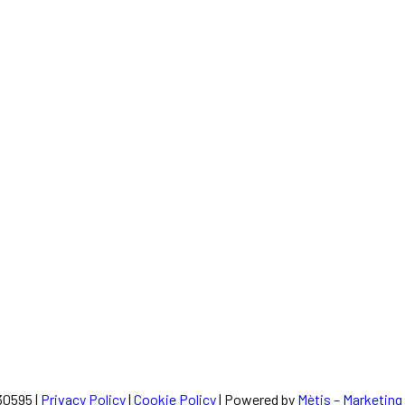
430595 |
Privacy Policy
|
Cookie Policy
| Powered by
Mètis – Marketing