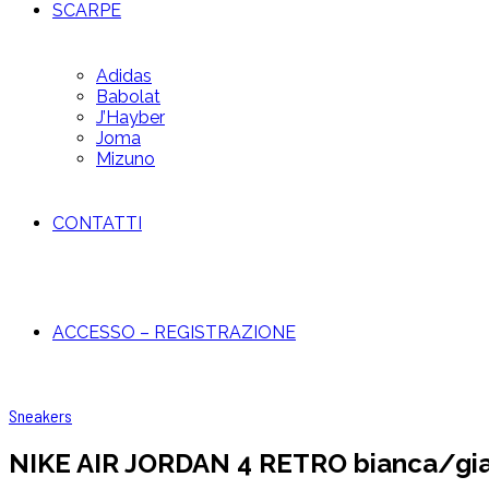
SCARPE
Adidas
Babolat
J’Hayber
Joma
Mizuno
CONTATTI
ACCESSO – REGISTRAZIONE
Sneakers
NIKE AIR JORDAN 4 RETRO bianca/gia