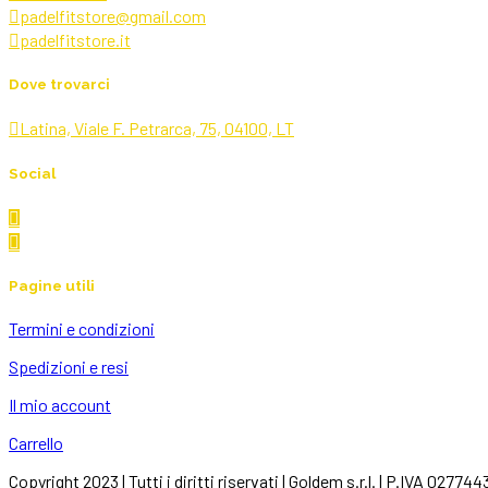
possono
padelfitstore@gmail.com
essere
padelfitstore.it
scelte
nella
pagina
Dove trovarci
del
prodotto
Latina, Viale F. Petrarca, 75, 04100, LT
Social
Pagine utili
Termini e condizioni
Spedizioni e resi
Il mio account
Carrello
Copyright 2023 | Tutti i diritti riservati | Goldem s.r.l. | P.IVA 02774