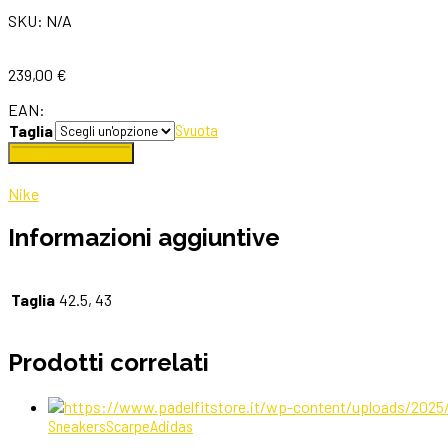
SKU: N/A
239,00
€
EAN:
Svuota
Taglia
Aggiungi al carrello
Nike
Informazioni aggiuntive
Taglia
42.5, 43
Prodotti correlati
Sneakers
Scarpe
Adidas