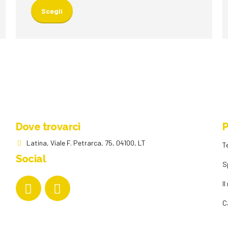
prodotto
Scegli
ha
più
varianti.
Le
opzioni
possono
essere
scelte
nella
Dove trovarci
P
pagina
del
Latina, Viale F. Petrarca, 75, 04100, LT
T
prodotto
Social
S
I
C