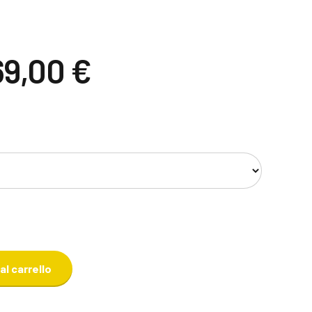
Il
69,00
€
rezzo
prezzo
riginale
attuale
ra:
è:
89,00 €.
169,00 €.
al carrello