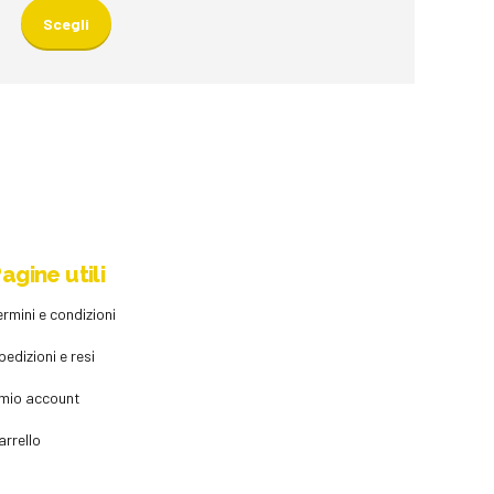
prodotto
Scegli
ha
più
varianti.
Le
opzioni
possono
essere
scelte
nella
agine utili
pagina
del
ermini e condizioni
prodotto
pedizioni e resi
l mio account
arrello