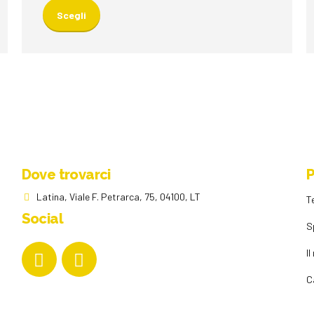
prodotto
Scegli
ha
più
varianti.
Le
opzioni
possono
essere
scelte
nella
Dove trovarci
P
pagina
del
Latina, Viale F. Petrarca, 75, 04100, LT
T
prodotto
Social
S
I
C