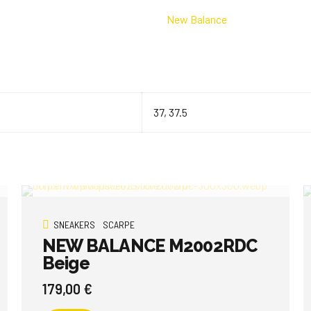
New Balance
37, 37.5
SNEAKERS
SCARPE
NEW BALANCE M2002RDC
Beige
179,00
€
Questo