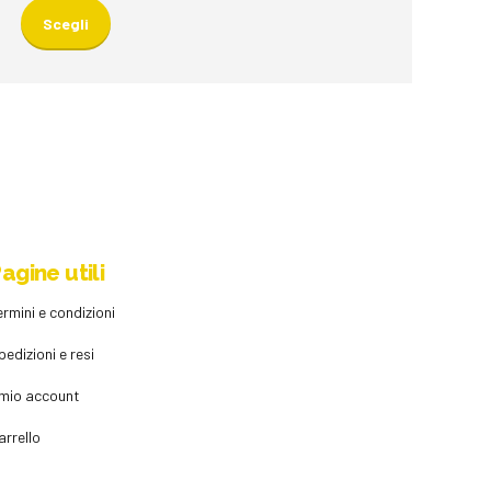
prodotto
Scegli
ha
più
varianti.
Le
opzioni
possono
essere
scelte
nella
agine utili
pagina
del
ermini e condizioni
prodotto
pedizioni e resi
l mio account
arrello