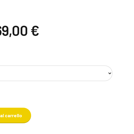
Il
69,00
€
rezzo
prezzo
riginale
attuale
ra:
è:
89,00 €.
169,00 €.
al carrello