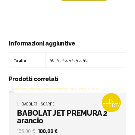
Informazioni aggiuntive
Taglia
40, 41, 43, 44, 45, 46
Prodotti correlati
IN
BABOLAT
SCARPE
OFFERTA!
BABOLAT JET PREMURA 2
arancio
Il
Il
155,00
€
100,00
€