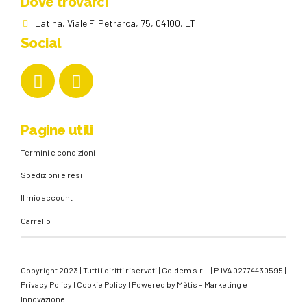
Dove trovarci
Latina, Viale F. Petrarca, 75, 04100, LT
Social
Pagine utili
Termini e condizioni
Spedizioni e resi
Il mio account
Carrello
Copyright 2023 | Tutti i diritti riservati | Goldem s.r.l. | P.IVA 02774430595 |
Privacy Policy
|
Cookie Policy
| Powered by
Mètis – Marketing e
Innovazione