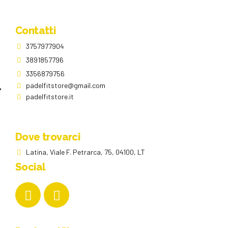
opzioni
possono
essere
Contatti
scelte
3757977904
nella
pagina
3891857796
del
3356879756
prodotto
padelfitstore@gmail.com
padelfitstore.it
Dove trovarci
Latina, Viale F. Petrarca, 75, 04100, LT
Social