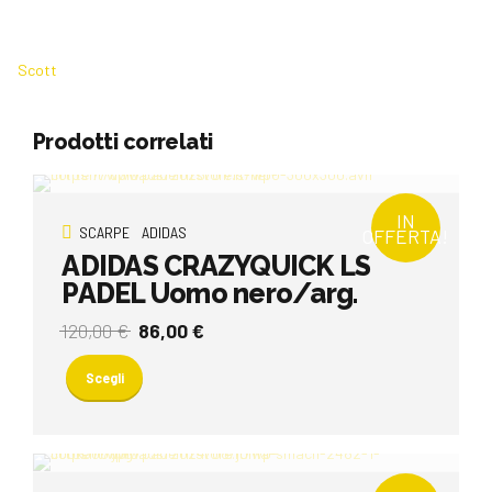
Scott
Prodotti correlati
IN
SCARPE
ADIDAS
OFFERTA!
ADIDAS CRAZYQUICK LS
PADEL Uomo nero/arg.
Il
Il
120,00
€
86,00
€
prezzo
prezzo
Questo
originale
attuale
prodotto
Scegli
era:
è:
ha
120,00 €.
86,00 €.
più
varianti.
Le
opzioni