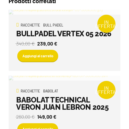
Prodotti correlati
IN
RACCHETTE
BULL PADEL
OFFERTA!
BULLPADEL VERTEX 05 2026
Il
Il
340,00
€
239,00
€
prezzo
prezzo
originale
attuale
Aggiungi al carrello
era:
è:
340,00 €.
239,00 €.
IN
RACCHETTE
BABOLAT
OFFERTA!
BABOLAT TECHNICAL
VERON JUAN LEBRON 2025
Il
Il
260,00
€
149,00
€
prezzo
prezzo
originale
attuale