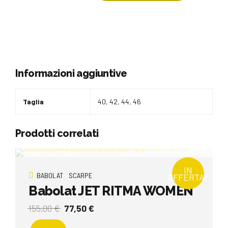
Informazioni aggiuntive
Taglia
40, 42, 44, 46
Prodotti correlati
IN
BABOLAT
SCARPE
OFFERTA!
Babolat JET RITMA WOMEN
Il
Il
155,00
€
77,50
€
prezzo
prezzo
Questo