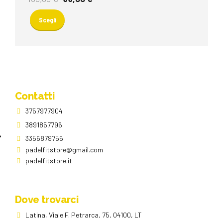
prezzo
prezzo
Questo
pagina
originale
attuale
prodotto
del
Scegli
era:
è:
ha
prodotto
130,00 €.
99,00 €.
più
varianti.
Le
opzioni
possono
essere
Contatti
scelte
3757977904
nella
pagina
3891857796
del
3356879756
prodotto
padelfitstore@gmail.com
padelfitstore.it
Dove trovarci
Latina, Viale F. Petrarca, 75, 04100, LT