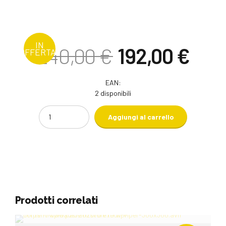
IN
Il
Il
240,00
€
192,00
€
OFFERTA!
prezzo
pre
originale
attu
era:
è:
EAN:
240,00 €.
192,
2 disponibili
Quantity
Aggiungi al carrello
Prodotti correlati