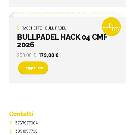
340,00 €.
239,00 €.
IN
RACCHETTE
BULL PADEL
OFFERTA!
BULLPADEL HACK 04 CMF
2026
Il
Il
250,00
€
179,00
€
prezzo
prezzo
originale
attuale
Leggi tutto
era:
è:
250,00 €.
179,00 €.
Contatti
3757977904
3891857796