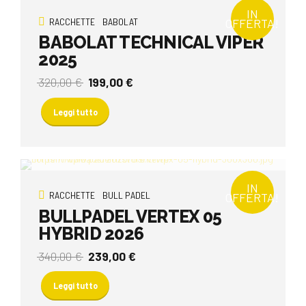
IN
RACCHETTE
BABOLAT
OFFERTA!
BABOLAT TECHNICAL VIPER
2025
Il
Il
320,00
€
199,00
€
prezzo
prezzo
originale
attuale
Leggi tutto
era:
è:
320,00 €.
199,00 €.
IN
RACCHETTE
BULL PADEL
OFFERTA!
BULLPADEL VERTEX 05
HYBRID 2026
Il
Il
340,00
€
239,00
€
prezzo
prezzo
originale
attuale
Leggi tutto
era:
è: