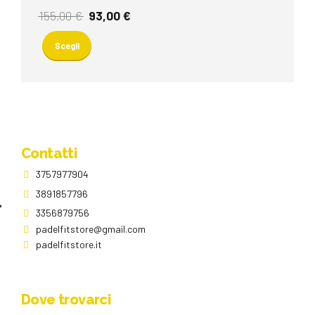
Il
Il
pagina
155,00
€
93,00
€
prezzo
prezzo
del
Questo
originale
attuale
prodotto
prodotto
Scegli
era:
è:
ha
155,00 €.
93,00 €.
più
varianti.
Le
opzioni
possono
essere
Contatti
scelte
3757977904
nella
pagina
3891857796
del
3356879756
prodotto
padelfitstore@gmail.com
padelfitstore.it
Dove trovarci