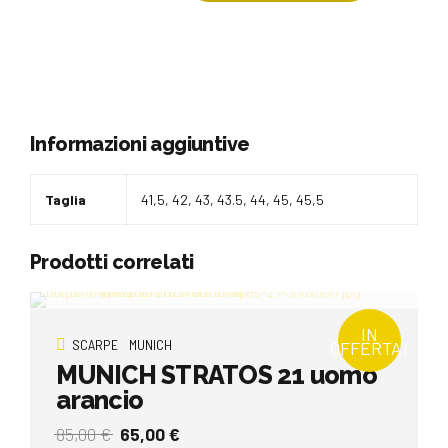
Informazioni aggiuntive
Taglia
41,5, 42, 43, 43.5, 44, 45, 45,5
Prodotti correlati
IN
SCARPE
MUNICH
OFFERTA!
MUNICH STRATOS 21 uomo
arancio
Il
Il
85,00
€
65,00
€