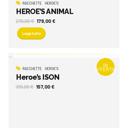
RACCHETTE
HEROE’S
HEROE’S ANIMAL
Il
Il
270,00
€
179,00
€
prezzo
prezzo
originale
attuale
Leggi tutto
era:
è:
270,00 €.
179,00 €.
IN
OFFERTA!
RACCHETTE
HEROE’S
Heroe’s ISON
Il
Il
315,00
€
157,00
€
prezzo
prezzo
originale
attuale
era:
è:
315,00 €.
157,00 €.